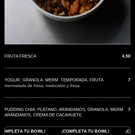
FRUTA FRESCA
4,50
YOGUR, GRANOLA, MERM. TEMPORADA, FRUTA
7
mermelada de fresa, melocotón y fresa
PUDDING CHIA, PLÁTANO, ARÁNDANOS, GRANOLA, MERM.
7
ARÁNDANOS, CREMA DE CACAHUETE
U BOWL!
¡COMPLETA TU BOWL!
¡COMPLETA TU B