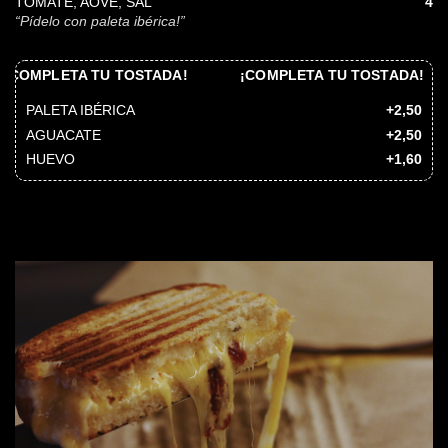
TOMATE, AOVE, SAL
4
“Pídelo con paleta ibérica!”
TU TOSTADA!
¡COMPLETA TU TOSTADA!
¡COMPLE
PALETA IBÉRICA
+2,50
AGUACATE
+2,50
HUEVO
+1,60