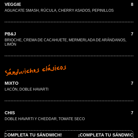
VEGGIE
8
AGUACATE SMASH, RÚCULA, CHERRY ASADOS, PEPINILLOS
PB&J
7
BRIOCHE, CREMA DE CACAHUETE, MERMERLADA DE ARÁNDANOS,
LIMÓN
s
o
c
i
s
á
l
c
s
e
h
c
i
w
d
n
á
S
MIXTO
7
LACÓN, DOBLE HAVARTI
CHIS
7
DOBLE HAVARTI Y CHEDDAR, TOMATE SECO
 TU SÁNDWICH!
¡COMPLETA TU SÁNDWICH!
¡COM