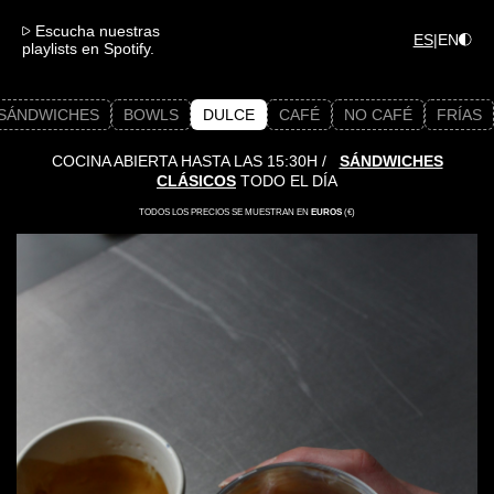
Escucha nuestras
ES
|
EN
playlists en Spotify.
SÁNDWICHES
BOWLS
DULCE
CAFÉ
NO CAFÉ
FRÍAS
COCINA ABIERTA HASTA LAS 15:30H /
SÁNDWICHES
CLÁSICOS
TODO EL DÍA
TODOS LOS PRECIOS SE MUESTRAN EN
EUROS
(€)