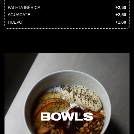
PALETA IBÉRICA
+2,50
AGUACATE
+2,50
HUEVO
+1,60
BOWLS