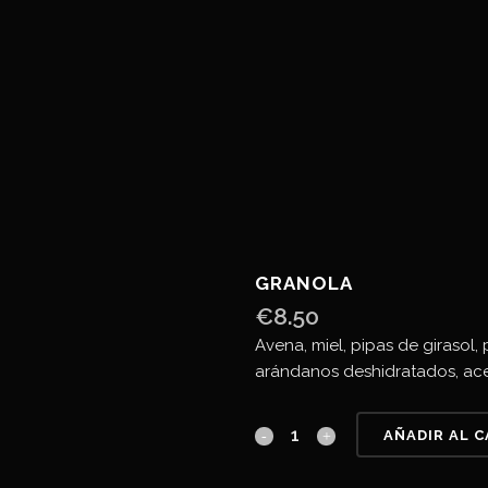
GRANOLA
€
8.50
Avena, miel, pipas de girasol,
arándanos deshidratados, ac
AÑADIR AL 